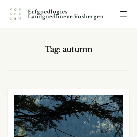
Skip
Erfgoedlogies
to
Landgoedhoeve Vosbergen
content
Tag:
autumn