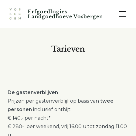
Skip
Erfgoedlogies
to
Landgoedhoeve Vosbergen
content
Tarieven
De gastenverblijven
Prijzen per gastenverblijf op basis van
twee
personen
inclusief ontbijt:
€ 140,- per nacht*
€ 280- per weekend, vrij 16.00 u.tot zondag 11.00
u.